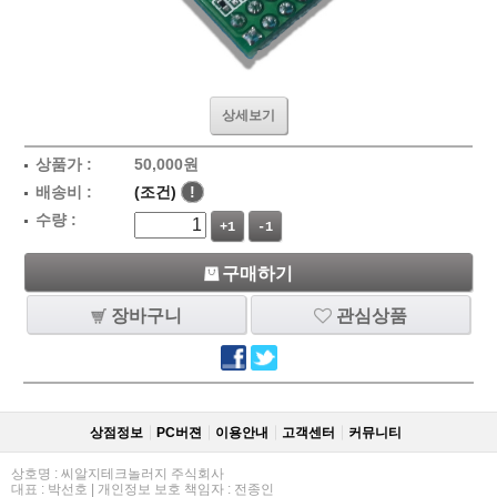
상세보기
상품가 :
50,000
원
배송비 :
(조건)
!
수량 :
+1
-1
구매하기
장바구니
관심상품
상점정보
PC버젼
이용안내
고객센터
커뮤니티
상호명 : 씨알지테크놀러지 주식회사
대표 : 박선호 | 개인정보 보호 책임자 : 전종인