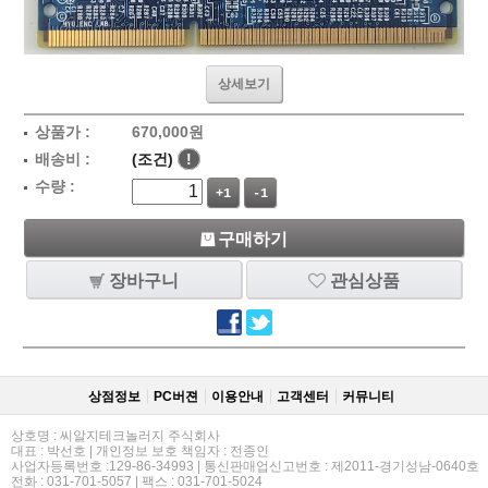
상세보기
상품가 :
670,000
원
배송비 :
(조건)
!
수량 :
+1
-1
구매하기
장바구니
관심상품
상점정보
PC버젼
이용안내
고객센터
커뮤니티
상호명 : 씨알지테크놀러지 주식회사
대표 : 박선호 | 개인정보 보호 책임자 : 전종인
사업자등록번호 :129-86-34993 | 통신판매업신고번호 : 제2011-경기성남-0640호
전화 : 031-701-5057 | 팩스 : 031-701-5024