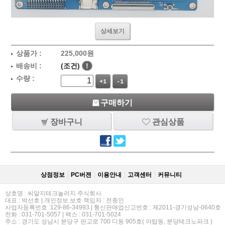
상세보기
상품가 :
225,000
원
배송비 :
(조건)
!
수량 :
+1
-1
구매하기
장바구니
관심상품
상점정보
PC버젼
이용안내
고객센터
커뮤니티
상호명 : 씨알지테크놀러지 주식회사
대표 : 박선호 | 개인정보 보호 책임자 : 전종인
사업자등록번호 :129-86-34993 | 통신판매업신고번호 : 제2011-경기성남-0640호
전화 : 031-701-5057 | 팩스 : 031-701-5024
주소 : 경기도 성남시 분당구 판교로 700 디동 905호( 야탑동, 분당테크노파크 )