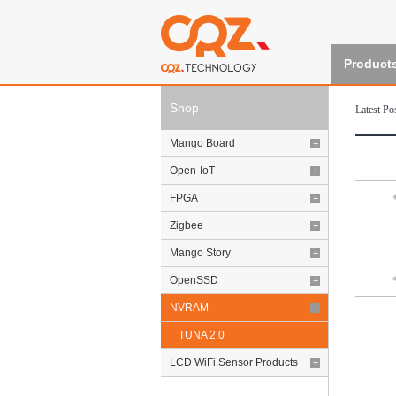
Product
Shop
Latest Po
Mango Board
+
Open-IoT
+
FPGA
+
Zigbee
+
Mango Story
+
OpenSSD
+
NVRAM
-
TUNA 2.0
LCD WiFi Sensor Products
+