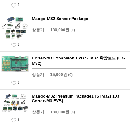
0
Mango-M32 Sensor Package
상품가 :
180,000원
(0)
0
Cortex-M3 Expansion EVB STM32 확장보드 (CX-
M32)
상품가 :
15,000원
(0)
0
Mango-M32 Premium Package1 [STM32F103
Cortex-M3 EVB]
상품가 :
180,000원
(0)
1