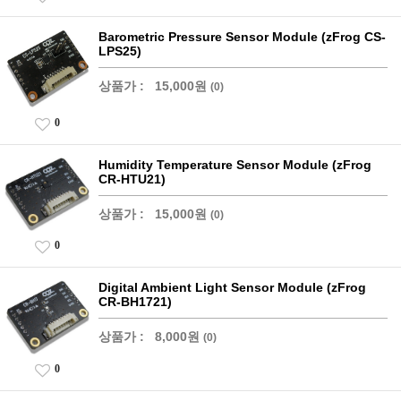
Barometric Pressure Sensor Module (zFrog CS-
LPS25)
상품가 :
15,000원
(0)
0
Humidity Temperature Sensor Module (zFrog
CR-HTU21)
상품가 :
15,000원
(0)
0
Digital Ambient Light Sensor Module (zFrog
CR-BH1721)
상품가 :
8,000원
(0)
0