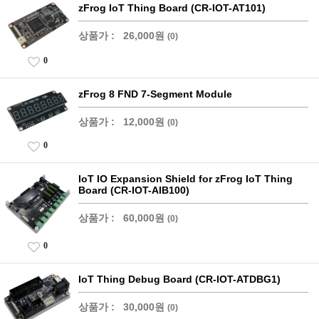
zFrog IoT Thing Board (CR-IOT-AT101)
상품가 :
26,000원
(0)
0
zFrog 8 FND 7-Segment Module
상품가 :
12,000원
(0)
0
IoT IO Expansion Shield for zFrog IoT Thing
Board (CR-IOT-AIB100)
상품가 :
60,000원
(0)
0
IoT Thing Debug Board (CR-IOT-ATDBG1)
상품가 :
30,000원
(0)