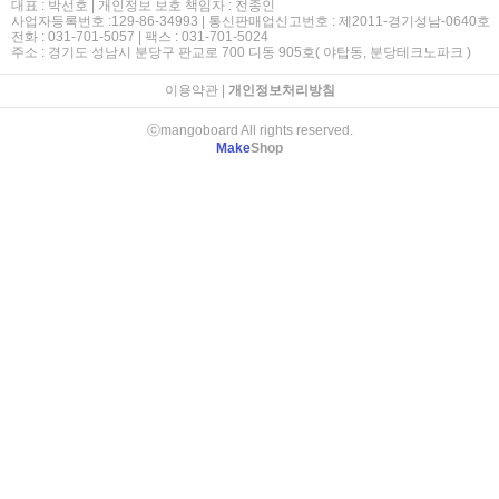
대표 : 박선호 | 개인정보 보호 책임자 : 전종인
사업자등록번호 :129-86-34993 | 통신판매업신고번호 : 제2011-경기성남-0640호
전화 : 031-701-5057 | 팩스 : 031-701-5024
주소 : 경기도 성남시 분당구 판교로 700 디동 905호( 야탑동, 분당테크노파크 )
이용약관
|
개인정보처리방침
ⓒmangoboard All rights reserved.
Make
Shop